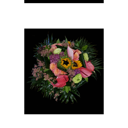
Bouquet Hortensia Pivoine
A partir de
40,00 €
Soleil
A partir de
80,00 €