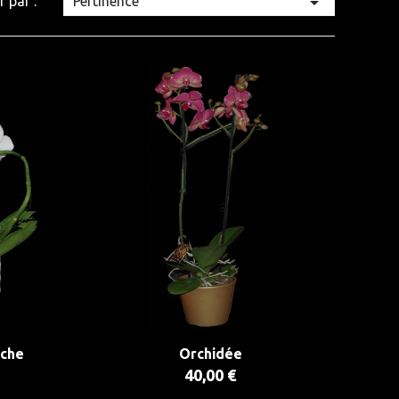

Pertinence
r par :
nche
Orchidée
40,00 €