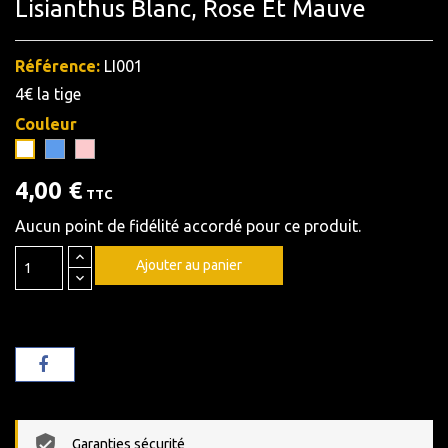
Lisianthus Blanc, Rose Et Mauve
Référence:
LI001
4€ la tige
Couleur
Bleu
Rose
Blanc
4,00 €
TTC
Aucun point de fidélité accordé pour ce produit.
Ajouter au panier
Garanties sécurité